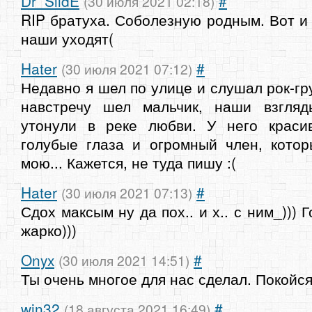
Dr_SlidE
#
(30 июля 2021 02:18)
RIP братуха. Соболезную родным. Вот и 
наши уходят(
Hater
#
(30 июля 2021 07:12)
Недавно я шел по улице и слушал рок-гр
навстречу шел мальчик, наши взгля
утонули в реке любви. У него краси
голубые глаза и огромный член, кото
мою... Кажется, не туда пишу :(
Hater
#
(30 июля 2021 07:13)
Сдох максым ну да пох.. и х.. с ним_))) 
жарко)))
Onyx
#
(30 июля 2021 14:51)
Ты очень многое для нас сделал. Покойс
win32
#
(18 августа 2021 16:49)