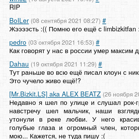
RIP
BoILer
#
(08 сентября 2021 08:27)
Жээээсть :(( Помню его ещё с limbizkitfan :
pedro
#
(03 октября 2021 16:53)
Как говорят у нас в россии умер максим да
Dahau
#
(19 октября 2021 11:29)
Тут раньше во всю ещё писал клоун с ник
Это чучело живо ещё!?
[Mr.Bizkit.LS] aka ALEX BEATZ
(26 ноября 2
Недавно я шел по улице и слушал рок-гр
навстречу шел мальчик, наши взгля
утонули в реке любви. У него краси
голубые глаза и огромный член, кото
мою... Кажется, не туда пишу :(