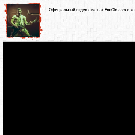
Официальный видео-отчет от FanGid.com с кон