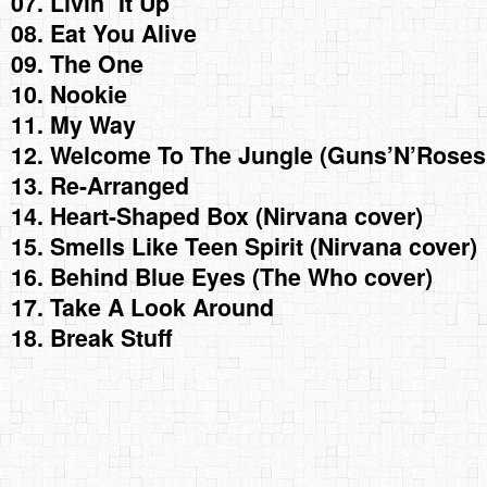
07. Livin` It Up
08. Eat You Alive
09. The One
10. Nookie
11. My Way
12. Welcome To The Jungle (Guns’N’Roses
13. Re-Arranged
14. Heart-Shaped Box (Nirvana cover)
15. Smells Like Teen Spirit (Nirvana cover)
16. Behind Blue Eyes (The Who cover)
17. Take A Look Around
18. Break Stuff