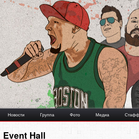
Новости
Группа
Фото
Медиа
Стаф
Event Hall