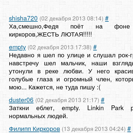
shisha720
#
(02 декабря 2013 08:14)
Ха,смешно,Федя поёт на фоне
киркоров,ЖЕСТЬ ЛЮТАЯ!!!!!
empty
#
(02 декабря 2013 17:38)
Недавно я шел по улице и слушал рок-гр
навстречу шел мальчик, наши взгля
утонули в реке любви. У него краси
голубые глаза и огромный член, кото
мою... Кажется, не туда пишу :(
duster06
#
(02 декабря 2013 21:17)
Заткни еблет, empty. Linkin Park 
нормальных людей.
Филипп Киркоров
#
(13 декабря 2013 04:24)